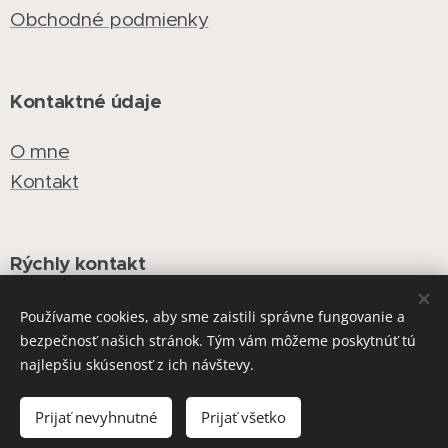
Obchodné podmienky
Kontaktné údaje
O
mne
Kontakt
Rýchly kontakt
E-mail: info@libachiara.sk
Používame cookies, aby sme zaistili správne fungovanie a
bezpečnosť našich stránok. Tým vám môžeme poskytnúť tú
Telefónne číslo: +421 905 287 751
najlepšiu skúsenosť z ich návštevy.
Prijať nevyhnutné
Prijať všetko
Vytvorené službou
Webnode
Cookies