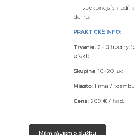
✅ spokojnejších ľudí, kt
doma.
PRAKTICKÉ INFO:
Trvanie
: 2 - 3 hodiny
efekt),
Skupina
: 10–20 ľudí
Miesto
: firma / teambu
Cena
: 200 € / hod.
Mám záujem o službu