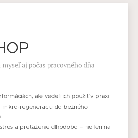
HOP
á myseľ aj počas pracovného dňa
informáciách, ale vedeli ich použiť v praxi
a mikro-regeneráciu do bežného
a
 stres a preťaženie dlhodobo – nie len na