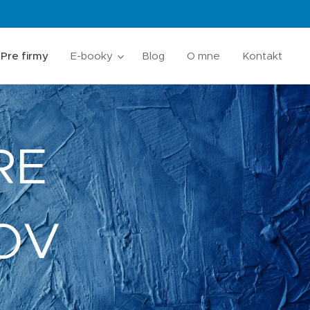
Pre firmy
E-booky
Blog
O mne
Kontakt
RE
OV