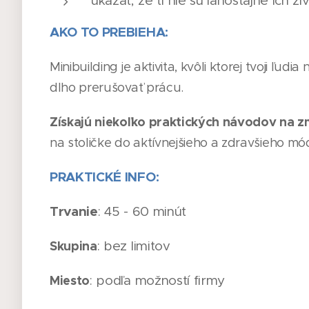
ukázať, že ti nie sú ľahostajné ich ži
AKO TO PREBIEHA:
Minibuilding je aktivita, kvôli ktorej tvoji ľud
dlho prerušovať prácu.
Získajú niekoľko praktických návodov na 
na stoličke do aktívnejšieho a zdravšieho mó
PRAKTICKÉ INFO:
Trvanie
: 45 - 60 minút
Skupina
: bez limitov
Miesto
: podľa možností firmy