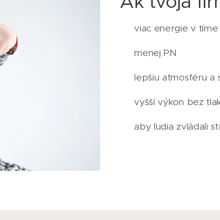
Ak tvoja fi
✔ viac energie v tíme
✔ menej PN
✔ lepšiu atmosféru a 
✔ vyšší výkon bez tla
✔ aby ľudia zvládali st