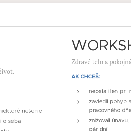
WORKS
Zdravé telo a pokojn
život.
AK CHCEŠ
:
neostali len pri 
zaviedli pohyb 
pracovného dň
niektoré riešenie
znižovali únavu,
ti o seba
pár dní