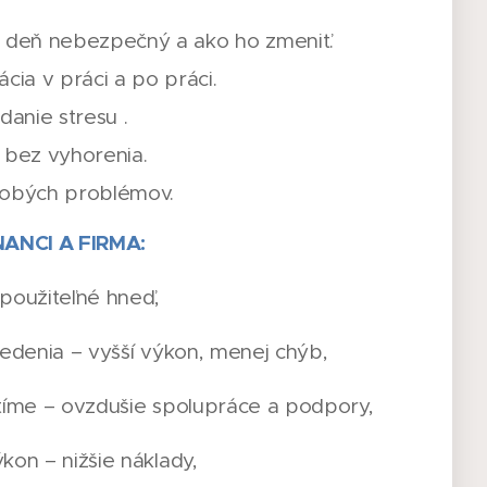
 deň nebezpečný a ako ho zmeniť.
cia v práci a po práci.
danie stresu .
 bez vyhorenia.
dobých problémov.
ANCI A FIRMA:
použiteľné hneď,
edenia – vyšší výkon, menej chýb,
tíme – ovzdušie spolupráce a podpory,
on – nižšie náklady,