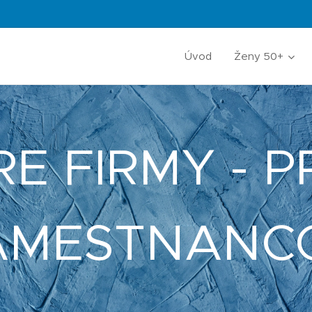
Úvod
Ženy 50+
RE FIRMY - P
AMESTNANC