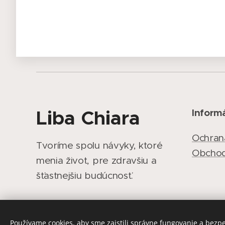
Liba Chiara
Inform
Ochran
Tvoríme spolu návyky, ktoré
Obcho
menia život, pre zdravšiu a
šťastnejšiu budúcnosť.
Používame cookies, aby sme zaistili správne fungovanie a bezp