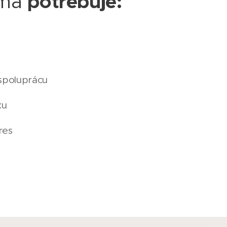
rma
potrebuje:
spoluprácu
ku
res