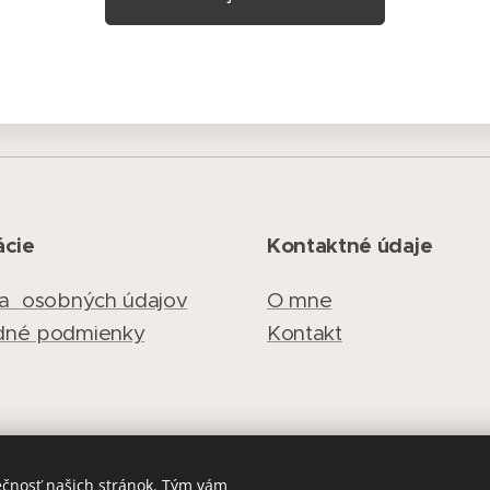
ácie
Kontaktné údaje
a osobných údajov
O
mne
dné podmienky
Kontakt
ečnosť našich stránok. Tým vám