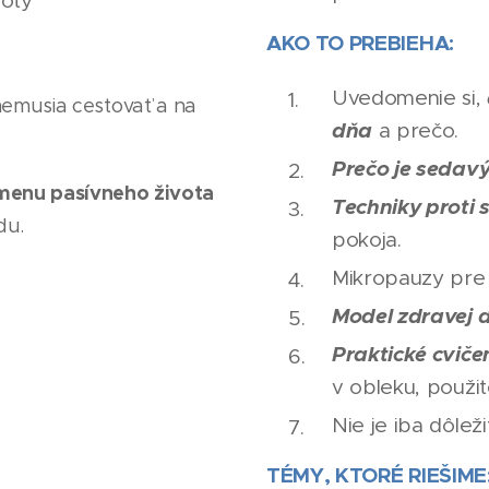
voty
AKO TO PREBIEHA:
Uvedomenie si,
ia nemusia cestovať a na
dňa
a prečo.
Prečo je sedavý
zmenu pasívneho života
Techniky proti 
du.
pokoja.
Mikropauzy pre
Model zdravej d
Praktické cviče
v obleku, použit
Nie je iba dôleži
TÉMY, KTORÉ RIEŠIME