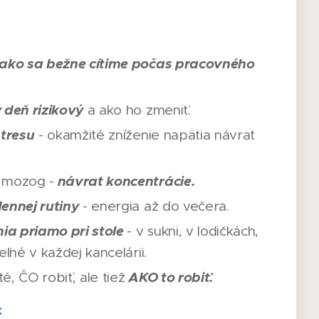
ako sa bežne cítime počas pracovného
 deň rizikový
a ako ho zmeniť.
stresu
- okamžité zníženie napätia návrat
návrat koncentrácie.
 mozog -
ennej rutiny
- energia až do večera.
nia priamo pri stole
- v sukni, v lodičkách,
eľné v každej kancelárii.
AKO to robiť.
té, ČO robiť, ale tiež
: