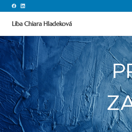
Liba Chiara Hladeková
P
Z