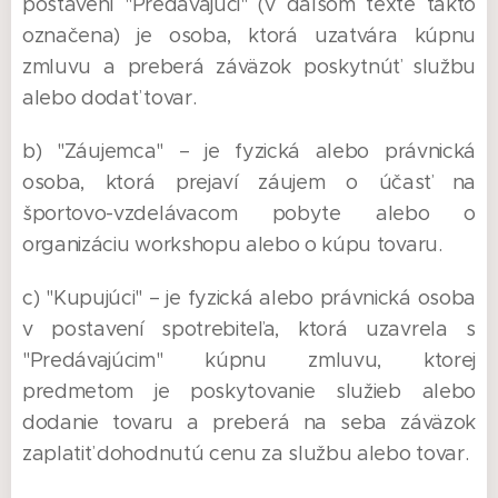
postavení "Predávajúci" (v ďalšom texte takto
označena) je osoba, ktorá uzatvára kúpnu
zmluvu a preberá záväzok poskytnúť službu
alebo dodať tovar.
b) "Záujemca" – je fyzická alebo právnická
osoba, ktorá prejaví záujem o účasť na
športovo-vzdelávacom pobyte alebo o
organizáciu workshopu alebo o kúpu tovaru.
c) "Kupujúci" – je fyzická alebo právnická osoba
v postavení spotrebiteľa, ktorá uzavrela s
"Predávajúcim" kúpnu zmluvu, ktorej
predmetom je poskytovanie služieb alebo
dodanie tovaru a preberá na seba záväzok
zaplatiť dohodnutú cenu za službu alebo tovar.