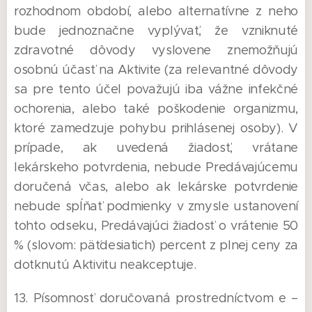
rozhodnom období, alebo alternatívne z neho
bude jednoznačne vyplývať, že vzniknuté
zdravotné dôvody vyslovene znemožňujú
osobnú účasť na Aktivite (za relevantné dôvody
sa pre tento účel považujú iba vážne infekčné
ochorenia, alebo také poškodenie organizmu,
ktoré zamedzuje pohybu prihlásenej osoby). V
prípade, ak uvedená žiadosť, vrátane
lekárskeho potvrdenia, nebude Predávajúcemu
doručená včas, alebo ak lekárske potvrdenie
nebude spĺňať podmienky v zmysle ustanovení
tohto odseku, Predávajúci žiadosť o vrátenie 50
% (slovom: päťdesiatich) percent z plnej ceny za
dotknutú Aktivitu neakceptuje.
13. Písomnosť doručovaná prostredníctvom e –