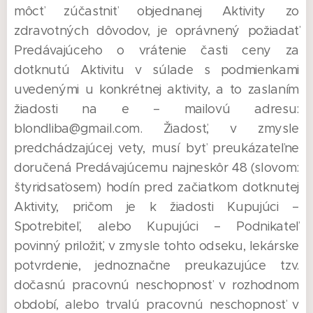
môcť zúčastniť objednanej Aktivity zo
zdravotných dôvodov, je oprávnený požiadať
Predávajúceho o vrátenie časti ceny za
dotknutú Aktivitu v súlade s podmienkami
uvedenými u konkrétnej aktivity, a to zaslaním
žiadosti na e – mailovú adresu:
blondliba@gmail.com. Žiadosť, v zmysle
predchádzajúcej vety, musí byť preukázateľne
doručená Predávajúcemu najneskôr 48 (slovom:
štyridsaťosem) hodín pred začiatkom dotknutej
Aktivity, pričom je k žiadosti Kupujúci –
Spotrebiteľ, alebo Kupujúci – Podnikateľ
povinný priložiť, v zmysle tohto odseku, lekárske
potvrdenie, jednoznačne preukazujúce tzv.
dočasnú pracovnú neschopnosť v rozhodnom
období, alebo trvalú pracovnú neschopnosť v