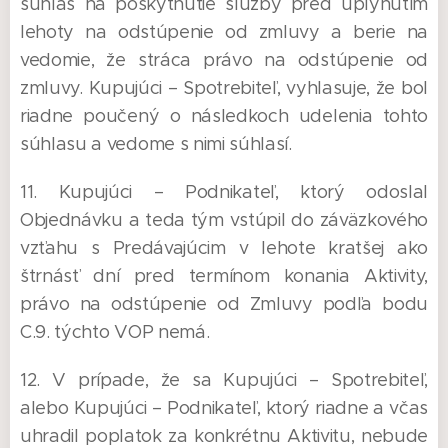
súhlas na poskytnutie služby pred uplynutím
lehoty na odstúpenie od zmluvy a berie na
vedomie, že stráca právo na odstúpenie od
zmluvy. Kupujúci – Spotrebiteľ, vyhlasuje, že bol
riadne poučený o následkoch udelenia tohto
súhlasu a vedome s nimi súhlasí.
11. Kupujúci – Podnikateľ, ktorý odoslal
Objednávku a teda tým vstúpil do záväzkového
vzťahu s Predávajúcim v lehote kratšej ako
štrnásť dní pred termínom konania Aktivity,
právo na odstúpenie od Zmluvy podľa bodu
C.9. týchto VOP nemá.
12. V prípade, že sa Kupujúci – Spotrebiteľ,
alebo Kupujúci – Podnikateľ, ktorý riadne a včas
uhradil poplatok za konkrétnu Aktivitu, nebude