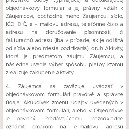
priezvisko osoby vypĺňajúcej a odosielajúcej
objednávkový formulár a jej právny vzťah k
Záujemcovi, obchodné meno Záujemcu, sídlo,
IČO, DIČ, e – mailovú adresu, telefónne číslo a
adresu na doručovanie písomností, či
fakturačnú adresu (iba v prípade, ak je odlišná
od sídla alebo miesta podnikania), druh Aktivity,
ktorá je predmetom záujmu Záujemcu, a
následne uvedie výber spôsobu platby ktorou
zrealizuje zakúpenie Aktivity.
4. Záujemca sa zaväzuje uvádzať v
objednávkovom formulári pravdivé a správne
údaje. Akúkoľvek zmenu údajov uvedených v
objednávkovom formulári, alebo v Objednávke
je povinný "Predávajúcemu" bezodkladne
oznámiť emailom na e–mailovú adresu