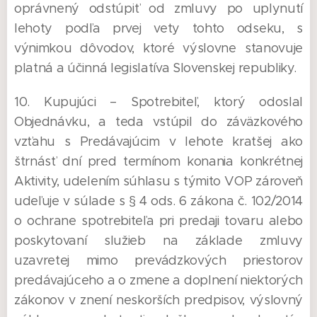
oprávnený odstúpiť od zmluvy po uplynutí
lehoty podľa prvej vety tohto odseku, s
výnimkou dôvodov, ktoré výslovne stanovuje
platná a účinná legislatíva Slovenskej republiky.
10. Kupujúci – Spotrebiteľ, ktorý odoslal
Objednávku, a teda vstúpil do záväzkového
vzťahu s Predávajúcim v lehote kratšej ako
štrnásť dní pred termínom konania konkrétnej
Aktivity, udelením súhlasu s týmito VOP zároveň
udeľuje v súlade s § 4 ods. 6 zákona č. 102/2014
o ochrane spotrebiteľa pri predaji tovaru alebo
poskytovaní služieb na základe zmluvy
uzavretej mimo prevádzkových priestorov
predávajúceho a o zmene a doplnení niektorých
zákonov v znení neskorších predpisov, výslovný