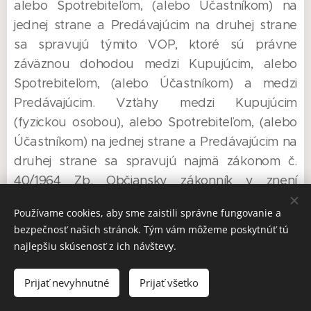
alebo Spotrebiteľom, (alebo Účastníkom) na
jednej strane a Predávajúcim na druhej strane
sa spravujú týmito VOP, ktoré sú právne
záväznou dohodou medzi Kupujúcim, alebo
Spotrebiteľom, (alebo Účastníkom) a medzi
Predávajúcim. Vzťahy medzi Kupujúcim
(fyzickou osobou), alebo Spotrebiteľom, (alebo
Účastníkom) na jednej strane a Predávajúcim na
druhej strane sa spravujú najmä zákonom č.
40/1964 Zb. Občiansky zákonník v znení
neskorších predpisov, zákonom č. 250/2007 Z. z.
Používame cookies, aby sme zaistili správne fungovanie a
o ochrane spotrebiteľa a o zmene zákona
bezpečnosť našich stránok. Tým vám môžeme poskytnúť tú
Slovenskej národnej rady č. 372/1990 Zb. o
najlepšiu skúsenosť z ich návštevy.
priestupkoch v znení neskorších predpisov,
zákonom č. 102/2014 Z. z. o ochrane spotrebiteľa
Prijať nevyhnutné
Prijať všetko
pri predaji tovaru alebo poskytovaní služieb na