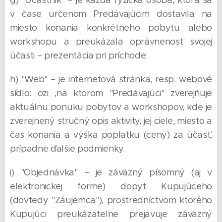
g) "Účastník" – je každá fyzická osoba, ktorá sa
v čase určenom Predávajúcim dostavila na
miesto konania konkrétneho pobytu alebo
workshopu a preukázala oprávnenosť svojej
účasti – prezentácia pri príchode.
h) "Web" – je internetová stránka, resp. webové
sídlo: ozi ,na ktorom "Predávajúci" zverejňuje
aktuálnu ponuku pobytov a workshopov, kde je
zverejnený stručný opis aktivity, jej ciele, miesto a
čas konania a výška poplatku (ceny) za účasť,
prípadne ďalšie podmienky.
i) "Objednávka" – je záväzný písomný (aj v
elektronickej forme) dopyt Kupujúceho
(dovtedy "Záujemca"), prostredníctvom ktorého
Kupujúci preukázateľne prejavuje záväzný